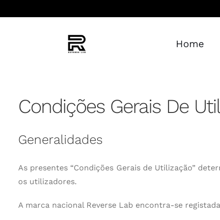
Skip
to
content
Home
Condições Gerais De Uti
Generalidades
As presentes “Condições Gerais de Utilização” deter
os utilizadores.
A marca nacional Reverse Lab encontra-se regista