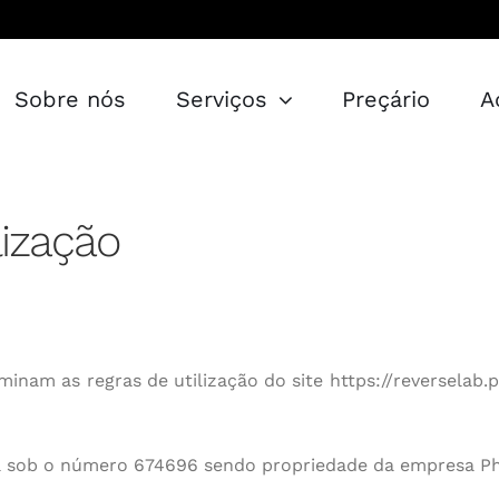
Sobre nós
Serviços
Preçário
A
lização
minam as regras de utilização do site https://reverselab.
Exterior
da sob o número 674696 sendo propriedade da empresa P
Tratamento e Proteção