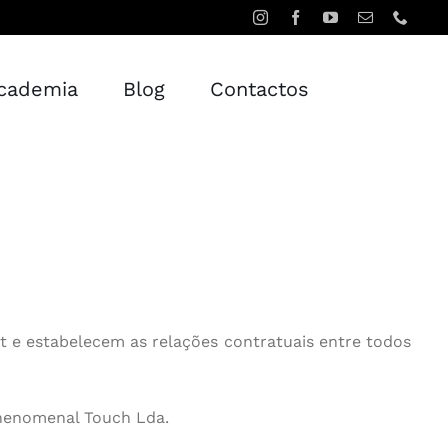
cademia
Blog
Contactos
pt e estabelecem as relações contratuais entre todos
Interior
henomenal Touch Lda.
Higienização e Cuidado