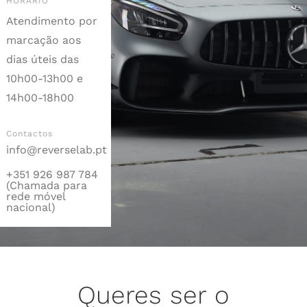
HORÁRIO
Atendimento por
marcação aos
dias úteis das
10h00-13h00 e
14h00-18h00
Contactos
info@reverselab.pt
+351 926 987 784
(Chamada para
rede móvel
nacional)
Queres ser o